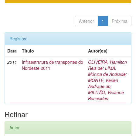
Anterior
1
Próxima
Registos:
Data
Título
Autor(es)
2011
Infraestrutura de transportes do
OLIVEIRA, Hamilton
Nordeste 2011
Reis de
;
LIMA,
Mônica de Andrade
;
MONTE, Kerlen
Andrade do
;
MILITÃO, Vivianne
Benevides
Refinar
Autor