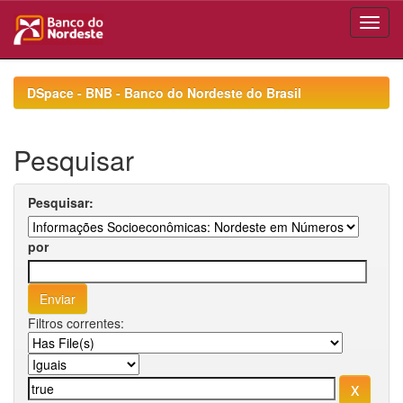
Skip
navigation
DSpace - BNB - Banco do Nordeste do Brasil
Pesquisar
Pesquisar:
por
Filtros correntes: