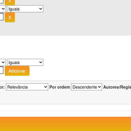
or:
Por ordem
Autores/Regi