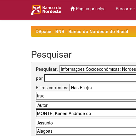
Página principal
Percorrer
Skip
navigation
DSpace - BNB - Banco do Nordeste do Brasil
Pesquisar
Pesquisar:
por
Filtros correntes: