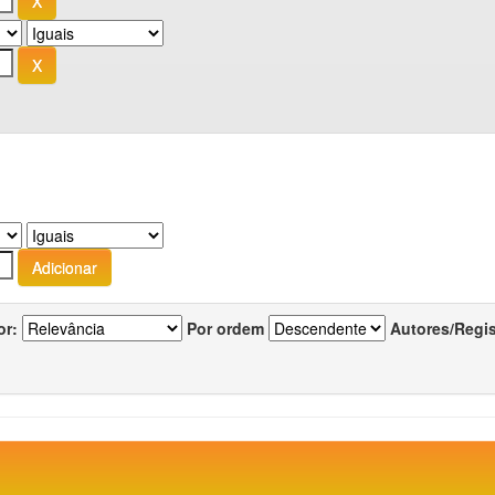
or:
Por ordem
Autores/Regi