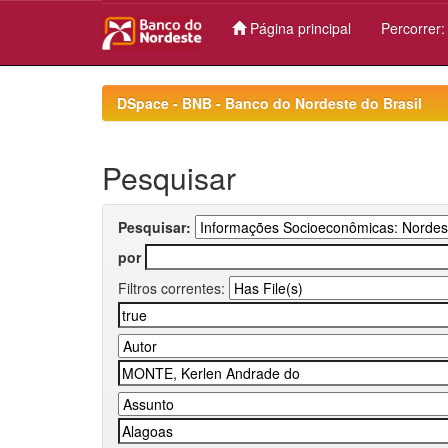
Página principal
Percorrer
Skip
navigation
DSpace - BNB - Banco do Nordeste do Brasil
Pesquisar
Pesquisar:
por
Filtros correntes: