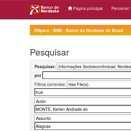
Página principal
Percorrer
Skip
navigation
DSpace - BNB - Banco do Nordeste do Brasil
Pesquisar
Pesquisar:
por
Filtros correntes: