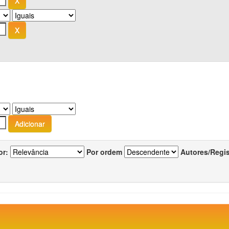
or:
Por ordem
Autores/Regi