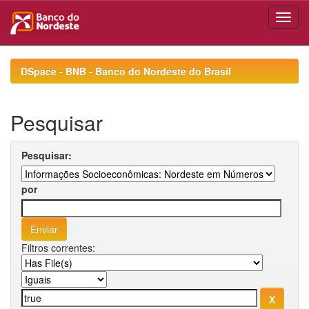
Skip
navigation
DSpace - BNB - Banco do Nordeste do Brasil
Pesquisar
Pesquisar:
por
Filtros correntes: