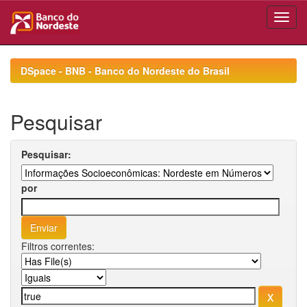
Skip
navigation
DSpace - BNB - Banco do Nordeste do Brasil
Pesquisar
Pesquisar:
por
Filtros correntes: