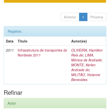
Anterior
1
Próxima
Registos:
Data
Título
Autor(es)
2011
Infraestrutura de transportes do
OLIVEIRA, Hamilton
Nordeste 2011
Reis de
;
LIMA,
Mônica de Andrade
;
MONTE, Kerlen
Andrade do
;
MILITÃO, Vivianne
Benevides
Refinar
Autor