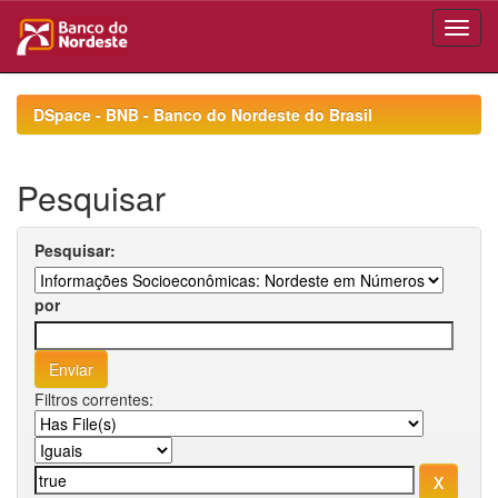
Skip
navigation
DSpace - BNB - Banco do Nordeste do Brasil
Pesquisar
Pesquisar:
por
Filtros correntes: