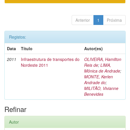
Anterior
1
Próxima
Registos:
Data
Título
Autor(es)
2011
Infraestrutura de transportes do
OLIVEIRA, Hamilton
Nordeste 2011
Reis de
;
LIMA,
Mônica de Andrade
;
MONTE, Kerlen
Andrade do
;
MILITÃO, Vivianne
Benevides
Refinar
Autor