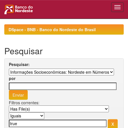
Skip
navigation
DSpace - BNB - Banco do Nordeste do Brasil
Pesquisar
Pesquisar:
por
Filtros correntes: