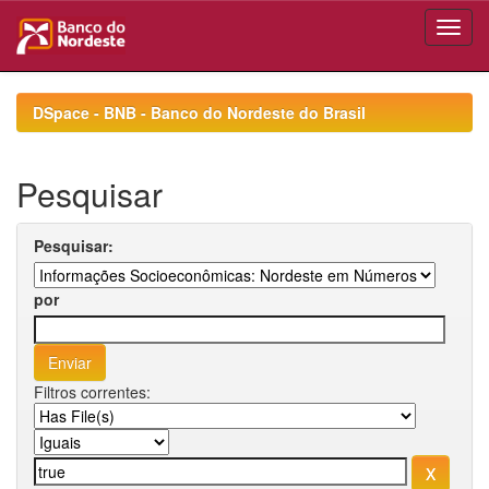
Skip
navigation
DSpace - BNB - Banco do Nordeste do Brasil
Pesquisar
Pesquisar:
por
Filtros correntes: