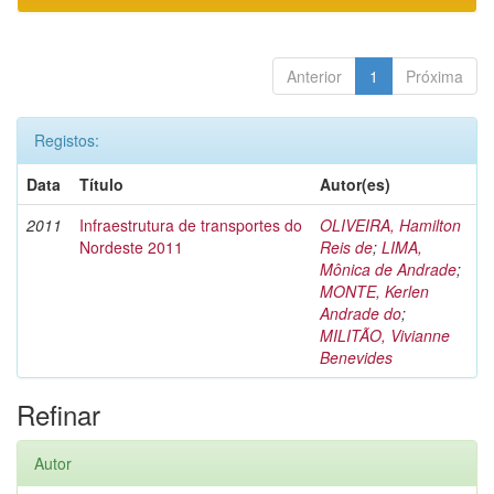
Anterior
1
Próxima
Registos:
Data
Título
Autor(es)
2011
Infraestrutura de transportes do
OLIVEIRA, Hamilton
Nordeste 2011
Reis de
;
LIMA,
Mônica de Andrade
;
MONTE, Kerlen
Andrade do
;
MILITÃO, Vivianne
Benevides
Refinar
Autor