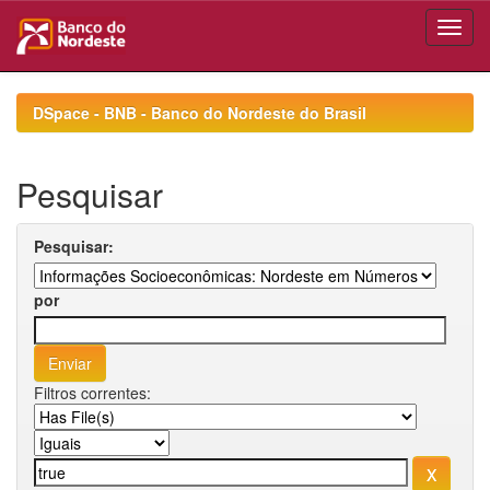
Skip
navigation
DSpace - BNB - Banco do Nordeste do Brasil
Pesquisar
Pesquisar:
por
Filtros correntes: