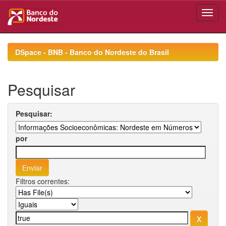
Skip
navigation
DSpace - BNB - Banco do Nordeste do Brasil
Pesquisar
Pesquisar:
por
Filtros correntes: