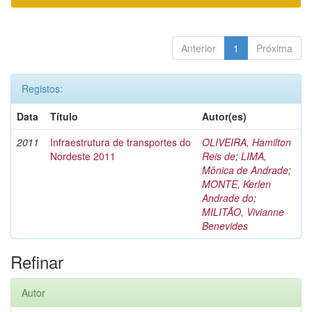
Anterior
1
Próxima
Registos:
Data
Título
Autor(es)
2011
Infraestrutura de transportes do
OLIVEIRA, Hamilton
Nordeste 2011
Reis de
;
LIMA,
Mônica de Andrade
;
MONTE, Kerlen
Andrade do
;
MILITÃO, Vivianne
Benevides
Refinar
Autor