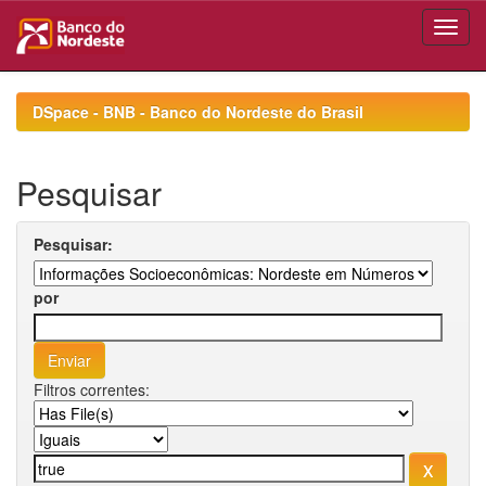
Skip
navigation
DSpace - BNB - Banco do Nordeste do Brasil
Pesquisar
Pesquisar:
por
Filtros correntes: