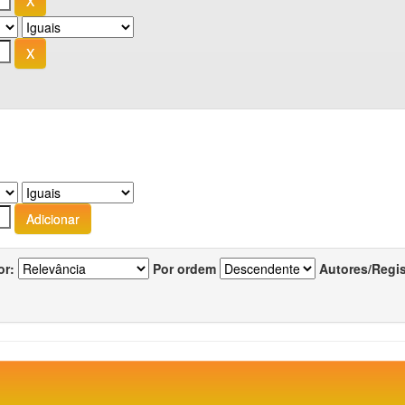
or:
Por ordem
Autores/Regi