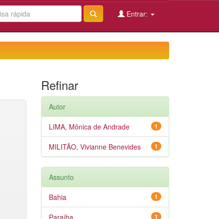
Entrar:
Refinar
Autor
LIMA, Mônica de Andrade
1
MILITÃO, Vivianne Benevides
1
Assunto
Bahia
1
Paraíba
1