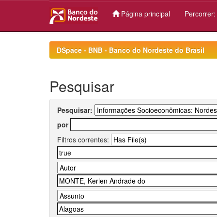
Página principal
Percorrer
Skip
navigation
DSpace - BNB - Banco do Nordeste do Brasil
Pesquisar
Pesquisar:
por
Filtros correntes: