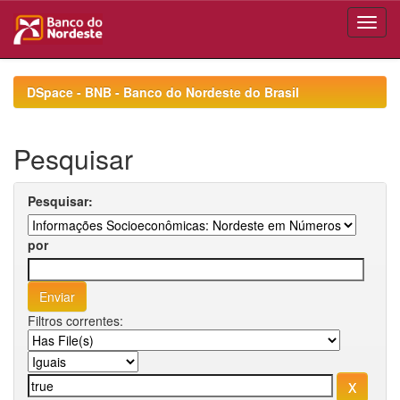
Skip
navigation
DSpace - BNB - Banco do Nordeste do Brasil
Pesquisar
Pesquisar:
por
Filtros correntes: