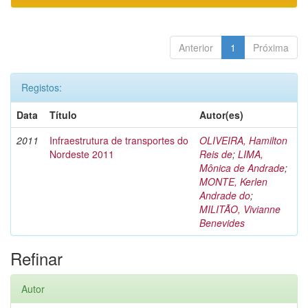
Anterior
1
Próxima
Registos:
Data
Título
Autor(es)
2011
Infraestrutura de transportes do
OLIVEIRA, Hamilton
Nordeste 2011
Reis de
;
LIMA,
Mônica de Andrade
;
MONTE, Kerlen
Andrade do
;
MILITÃO, Vivianne
Benevides
Refinar
Autor