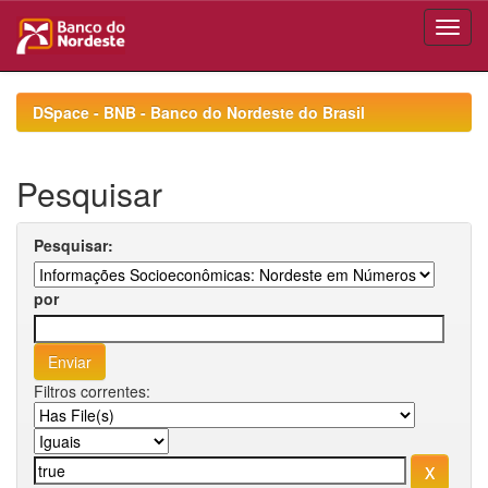
Skip
navigation
DSpace - BNB - Banco do Nordeste do Brasil
Pesquisar
Pesquisar:
por
Filtros correntes: