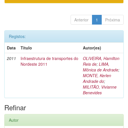
Anterior
1
Próxima
Registos:
Data
Título
Autor(es)
2011
Infraestrutura de transportes do
OLIVEIRA, Hamilton
Nordeste 2011
Reis de
;
LIMA,
Mônica de Andrade
;
MONTE, Kerlen
Andrade do
;
MILITÃO, Vivianne
Benevides
Refinar
Autor