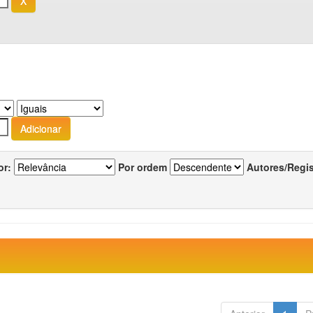
or:
Por ordem
Autores/Regi