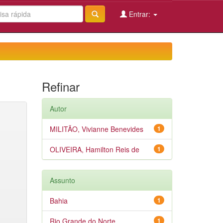
Entrar:
Refinar
Autor
MILITÃO, Vivianne Benevides
1
OLIVEIRA, Hamilton Reis de
1
Assunto
Bahia
1
Rio Grande do Norte
1