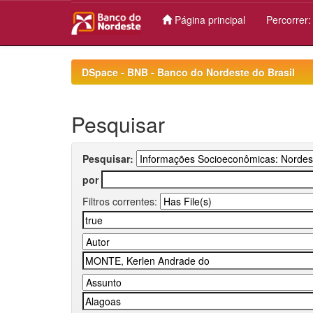
Página principal
Percorrer
Skip
navigation
DSpace - BNB - Banco do Nordeste do Brasil
Pesquisar
Pesquisar:
por
Filtros correntes: