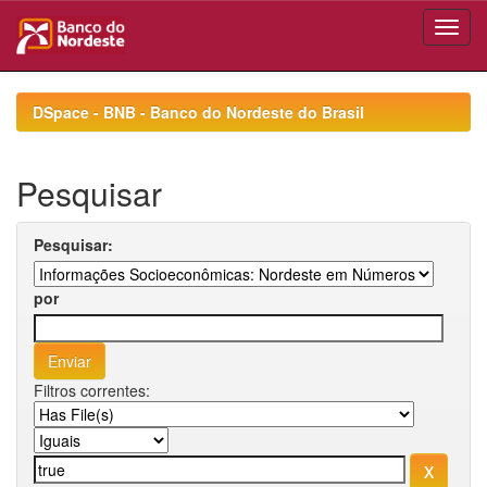
Skip
navigation
DSpace - BNB - Banco do Nordeste do Brasil
Pesquisar
Pesquisar:
por
Filtros correntes: