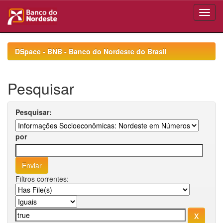
Skip
navigation
DSpace - BNB - Banco do Nordeste do Brasil
Pesquisar
Pesquisar:
por
Filtros correntes: