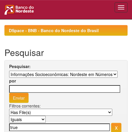
Skip
navigation
DSpace - BNB - Banco do Nordeste do Brasil
Pesquisar
Pesquisar:
por
Filtros correntes: