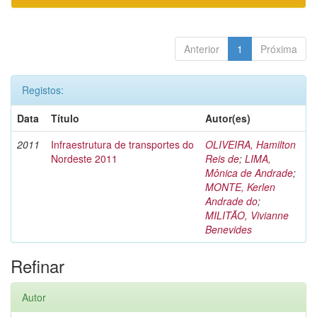
Anterior
1
Próxima
Registos:
Data
Título
Autor(es)
2011
Infraestrutura de transportes do
OLIVEIRA, Hamilton
Nordeste 2011
Reis de
;
LIMA,
Mônica de Andrade
;
MONTE, Kerlen
Andrade do
;
MILITÃO, Vivianne
Benevides
Refinar
Autor