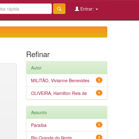
Entrar:
Refinar
Autor
MILITÃO, Vivianne Benevides
1
OLIVEIRA, Hamilton Reis de
1
Assunto
Paraíba
1
Rio Grande do Norte
1