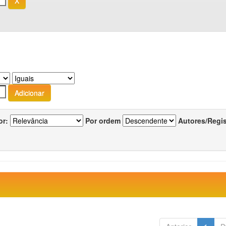
or:
Por ordem
Autores/Regi