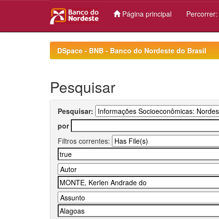
Página principal
Percorrer
Skip
navigation
DSpace - BNB - Banco do Nordeste do Brasil
Pesquisar
Pesquisar:
por
Filtros correntes: