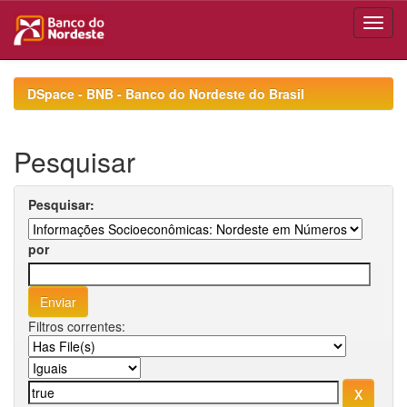
Skip
navigation
DSpace - BNB - Banco do Nordeste do Brasil
Pesquisar
Pesquisar:
por
Filtros correntes: