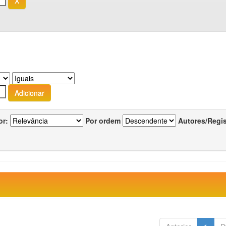
or:
Por ordem
Autores/Regi