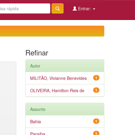
Entrar:
Refinar
Autor
MILITÃO, Vivianne Benevides
1
OLIVEIRA, Hamilton Reis de
1
Assunto
Bahia
1
Paraíba
1