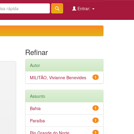
Entrar:
Refinar
Autor
MILITÃO, Vivianne Benevides
1
Assunto
Bahia
1
Paraíba
1
Rio Grande do Norte
1