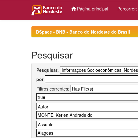
Página principal
Percorrer
Skip
navigation
DSpace - BNB - Banco do Nordeste do Brasil
Pesquisar
Pesquisar:
por
Filtros correntes: