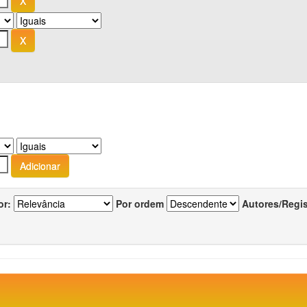
or:
Por ordem
Autores/Regi