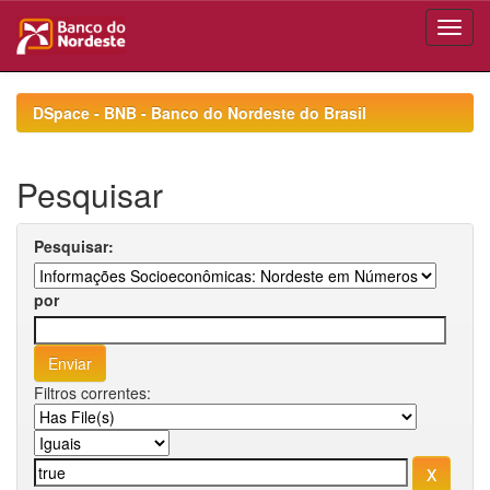
Skip
navigation
DSpace - BNB - Banco do Nordeste do Brasil
Pesquisar
Pesquisar:
por
Filtros correntes: