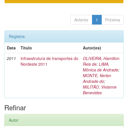
Anterior
1
Próxima
Registos:
Data
Título
Autor(es)
2011
Infraestrutura de transportes do
OLIVEIRA, Hamilton
Nordeste 2011
Reis de
;
LIMA,
Mônica de Andrade
;
MONTE, Kerlen
Andrade do
;
MILITÃO, Vivianne
Benevides
Refinar
Autor