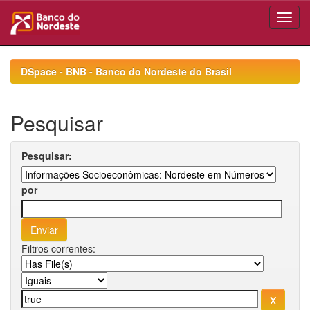
Skip
navigation
DSpace - BNB - Banco do Nordeste do Brasil
Pesquisar
Pesquisar:
por
Filtros correntes: