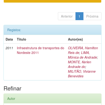
Anterior
1
Próxima
Registos:
Data
Título
Autor(es)
2011
Infraestrutura de transportes do
OLIVEIRA, Hamilton
Nordeste 2011
Reis de
;
LIMA,
Mônica de Andrade
;
MONTE, Kerlen
Andrade do
;
MILITÃO, Vivianne
Benevides
Refinar
Autor