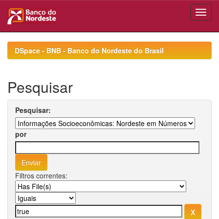
Skip
navigation
DSpace - BNB - Banco do Nordeste do Brasil
Pesquisar
Pesquisar:
por
Filtros correntes: