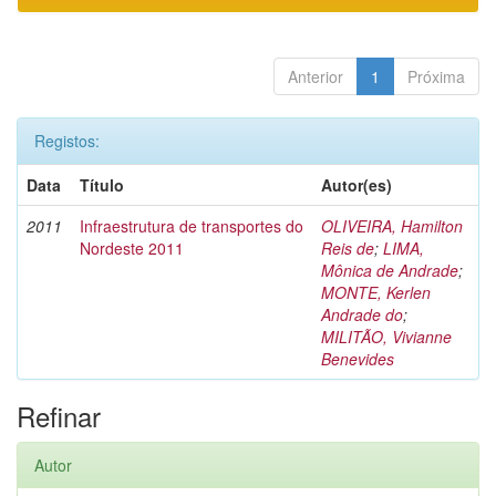
Anterior
1
Próxima
Registos:
Data
Título
Autor(es)
2011
Infraestrutura de transportes do
OLIVEIRA, Hamilton
Nordeste 2011
Reis de
;
LIMA,
Mônica de Andrade
;
MONTE, Kerlen
Andrade do
;
MILITÃO, Vivianne
Benevides
Refinar
Autor