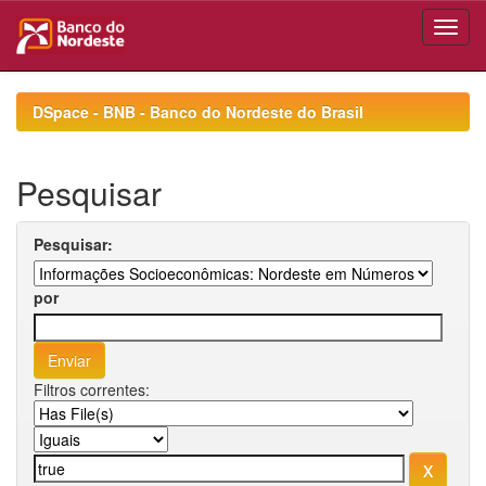
Skip
navigation
DSpace - BNB - Banco do Nordeste do Brasil
Pesquisar
Pesquisar:
por
Filtros correntes: