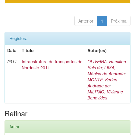
Anterior
1
Próxima
Registos:
Data
Título
Autor(es)
2011
Infraestrutura de transportes do
OLIVEIRA, Hamilton
Nordeste 2011
Reis de
;
LIMA,
Mônica de Andrade
;
MONTE, Kerlen
Andrade do
;
MILITÃO, Vivianne
Benevides
Refinar
Autor