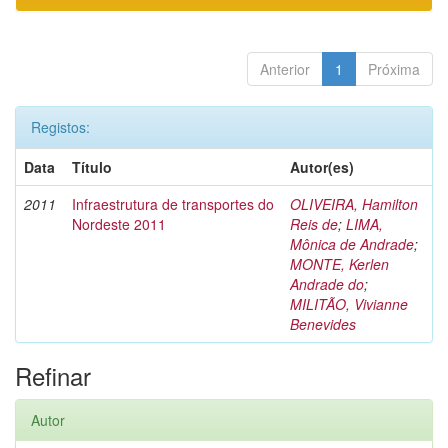
Anterior
1
Próxima
Registos:
Data
Título
Autor(es)
2011
Infraestrutura de transportes do
OLIVEIRA, Hamilton
Nordeste 2011
Reis de
;
LIMA,
Mônica de Andrade
;
MONTE, Kerlen
Andrade do
;
MILITÃO, Vivianne
Benevides
Refinar
Autor