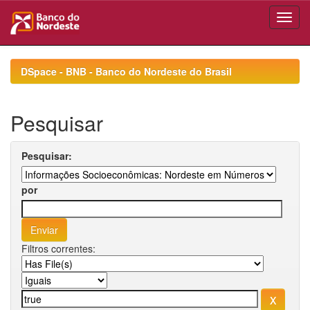
Skip
navigation
DSpace - BNB - Banco do Nordeste do Brasil
Pesquisar
Pesquisar:
por
Filtros correntes: