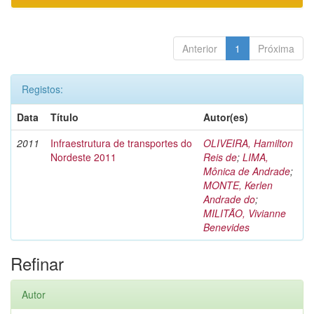
Anterior
1
Próxima
Registos:
Data
Título
Autor(es)
2011
Infraestrutura de transportes do
OLIVEIRA, Hamilton
Nordeste 2011
Reis de
;
LIMA,
Mônica de Andrade
;
MONTE, Kerlen
Andrade do
;
MILITÃO, Vivianne
Benevides
Refinar
Autor