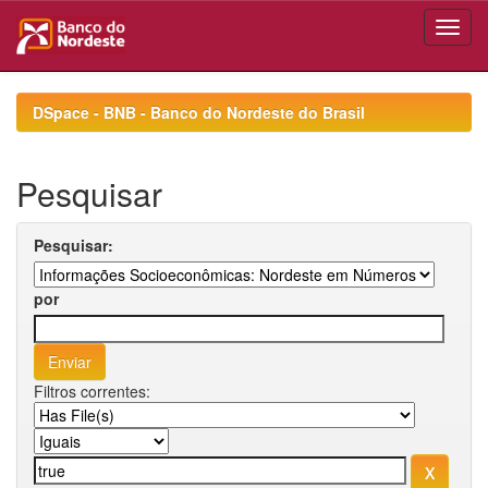
Skip
navigation
DSpace - BNB - Banco do Nordeste do Brasil
Pesquisar
Pesquisar:
por
Filtros correntes: