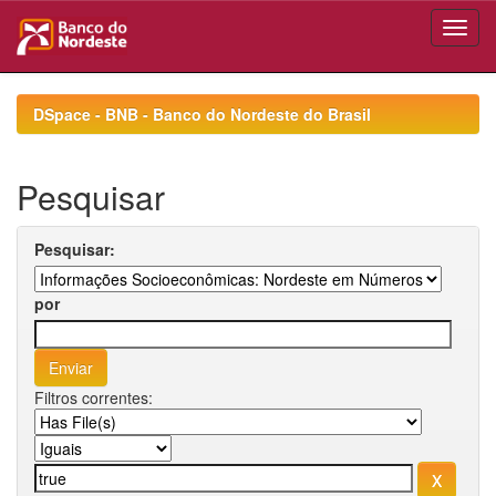
Skip
navigation
DSpace - BNB - Banco do Nordeste do Brasil
Pesquisar
Pesquisar:
por
Filtros correntes: