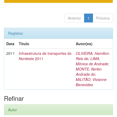
Anterior
1
Próxima
Registos:
Data
Título
Autor(es)
2011
Infraestrutura de transportes do
OLIVEIRA, Hamilton
Nordeste 2011
Reis de
;
LIMA,
Mônica de Andrade
;
MONTE, Kerlen
Andrade do
;
MILITÃO, Vivianne
Benevides
Refinar
Autor