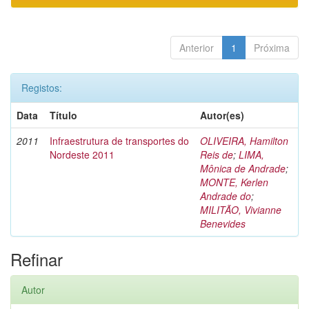
Anterior
1
Próxima
Registos:
Data
Título
Autor(es)
2011
Infraestrutura de transportes do
OLIVEIRA, Hamilton
Nordeste 2011
Reis de
;
LIMA,
Mônica de Andrade
;
MONTE, Kerlen
Andrade do
;
MILITÃO, Vivianne
Benevides
Refinar
Autor