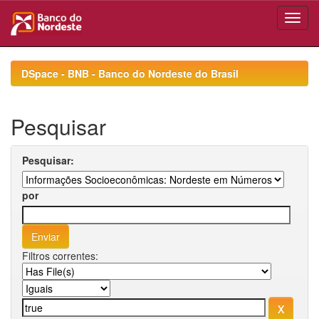
Skip
navigation
DSpace - BNB - Banco do Nordeste do Brasil
Pesquisar
Pesquisar:
por
Filtros correntes: