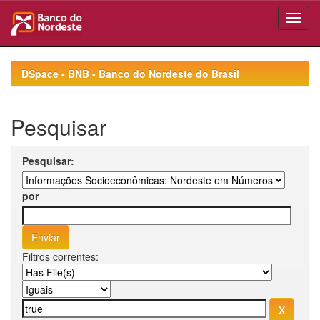
Skip
navigation
DSpace - BNB - Banco do Nordeste do Brasil
Pesquisar
Pesquisar:
por
Filtros correntes: