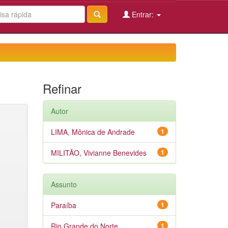
Entrar:
Refinar
Autor
LIMA, Mônica de Andrade
1
MILITÃO, Vivianne Benevides
1
Assunto
Paraíba
1
Rio Grande do Norte
1