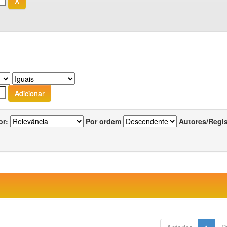
or:
Por ordem
Autores/Regi