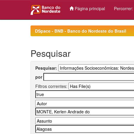
Página principal
Percorrer
Skip
navigation
DSpace - BNB - Banco do Nordeste do Brasil
Pesquisar
Pesquisar:
por
Filtros correntes: