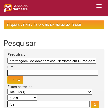
Skip
navigation
DSpace - BNB - Banco do Nordeste do Brasil
Pesquisar
Pesquisar:
por
Filtros correntes: