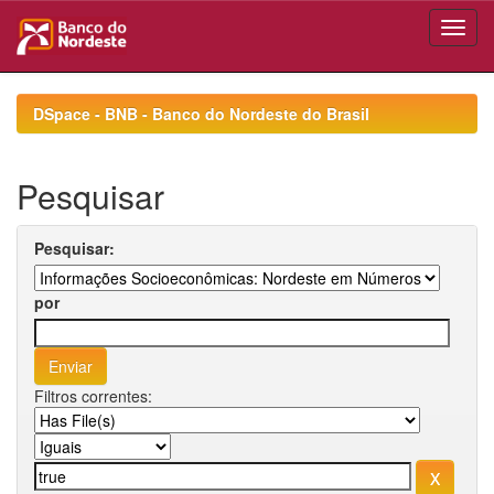
Skip
navigation
DSpace - BNB - Banco do Nordeste do Brasil
Pesquisar
Pesquisar:
por
Filtros correntes: