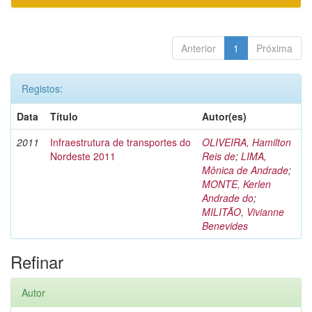
Anterior
1
Próxima
Registos:
Data
Título
Autor(es)
2011
Infraestrutura de transportes do
OLIVEIRA, Hamilton
Nordeste 2011
Reis de
;
LIMA,
Mônica de Andrade
;
MONTE, Kerlen
Andrade do
;
MILITÃO, Vivianne
Benevides
Refinar
Autor