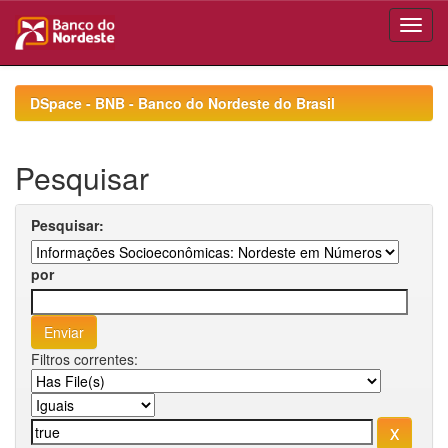
Skip
navigation
DSpace - BNB - Banco do Nordeste do Brasil
Pesquisar
Pesquisar:
por
Filtros correntes: