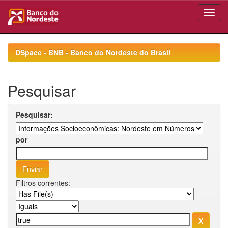
Skip
navigation
DSpace - BNB - Banco do Nordeste do Brasil
Pesquisar
Pesquisar:
por
Filtros correntes: