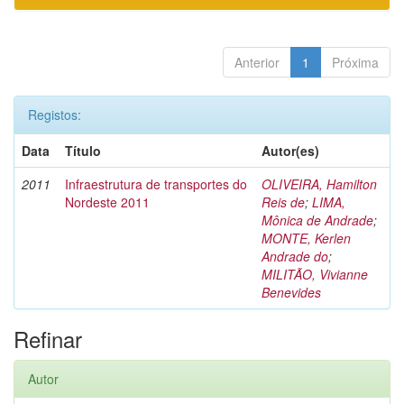
Anterior
1
Próxima
Registos:
Data
Título
Autor(es)
2011
Infraestrutura de transportes do
OLIVEIRA, Hamilton
Nordeste 2011
Reis de
;
LIMA,
Mônica de Andrade
;
MONTE, Kerlen
Andrade do
;
MILITÃO, Vivianne
Benevides
Refinar
Autor