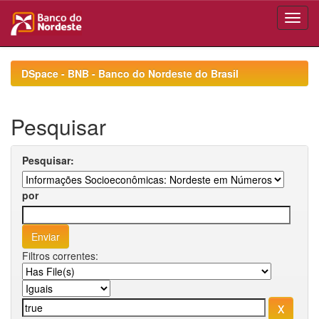
Skip
navigation
DSpace - BNB - Banco do Nordeste do Brasil
Pesquisar
Pesquisar:
por
Filtros correntes: