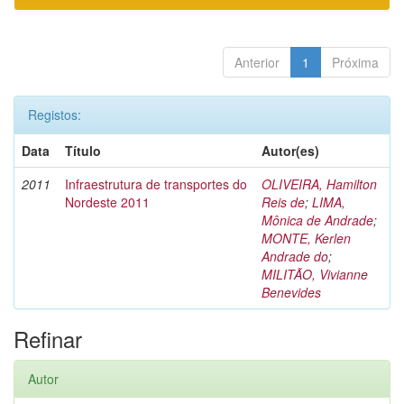
Anterior
1
Próxima
Registos:
Data
Título
Autor(es)
2011
Infraestrutura de transportes do
OLIVEIRA, Hamilton
Nordeste 2011
Reis de
;
LIMA,
Mônica de Andrade
;
MONTE, Kerlen
Andrade do
;
MILITÃO, Vivianne
Benevides
Refinar
Autor