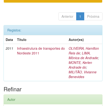
Anterior
1
Próxima
Registos:
Data
Título
Autor(es)
2011
Infraestrutura de transportes do
OLIVEIRA, Hamilton
Nordeste 2011
Reis de
;
LIMA,
Mônica de Andrade
;
MONTE, Kerlen
Andrade do
;
MILITÃO, Vivianne
Benevides
Refinar
Autor