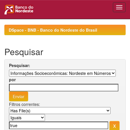
Skip
navigation
DSpace - BNB - Banco do Nordeste do Brasil
Pesquisar
Pesquisar:
por
Filtros correntes: