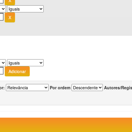
or:
Por ordem
Autores/Regi