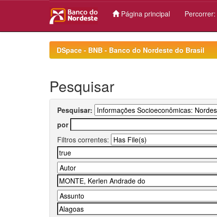
Página principal
Percorrer
Skip
navigation
DSpace - BNB - Banco do Nordeste do Brasil
Pesquisar
Pesquisar:
por
Filtros correntes: