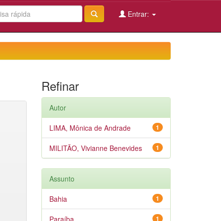
Entrar:
Refinar
Autor
LIMA, Mônica de Andrade
1
MILITÃO, Vivianne Benevides
1
Assunto
Bahia
1
Paraíba
1