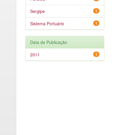
Sergipe
1
Sistema Portuário
1
Data de Publicação
2011
1