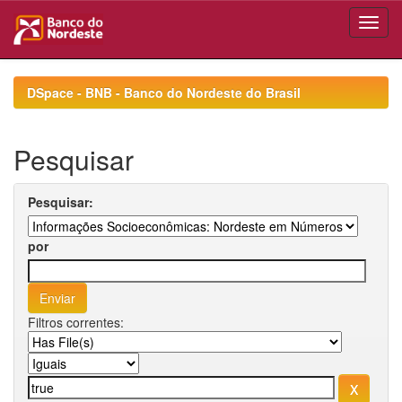
Skip
navigation
DSpace - BNB - Banco do Nordeste do Brasil
Pesquisar
Pesquisar:
por
Filtros correntes: