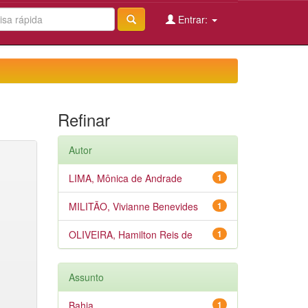
Entrar:
Refinar
Autor
LIMA, Mônica de Andrade
1
MILITÃO, Vivianne Benevides
1
OLIVEIRA, Hamilton Reis de
1
Assunto
Bahia
1