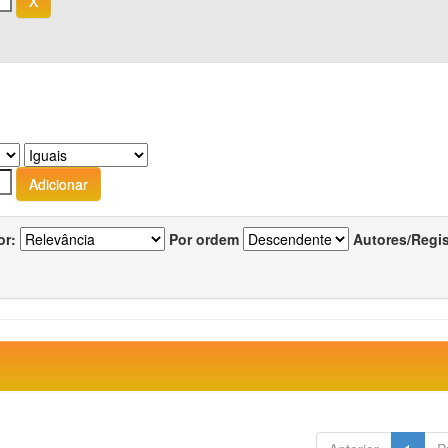
or:
Por ordem
Autores/Regi