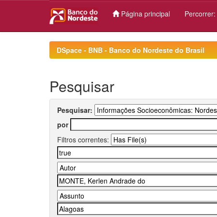
Página principal
Percorrer
Skip
navigation
DSpace - BNB - Banco do Nordeste do Brasil
Pesquisar
Pesquisar:
por
Filtros correntes: