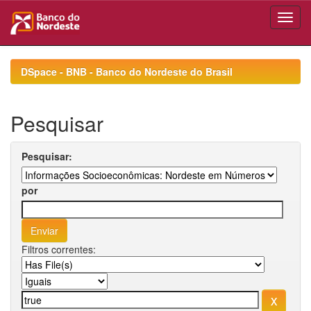
Skip
navigation
DSpace - BNB - Banco do Nordeste do Brasil
Pesquisar
Pesquisar:
por
Filtros correntes: