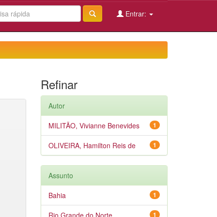
Entrar:
Refinar
Autor
MILITÃO, Vivianne Benevides
1
OLIVEIRA, Hamilton Reis de
1
Assunto
Bahia
1
Rio Grande do Norte
1