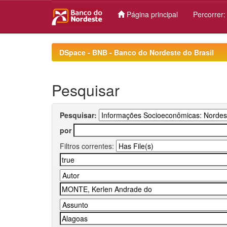
Página principal
Percorrer
Skip
navigation
DSpace - BNB - Banco do Nordeste do Brasil
Pesquisar
Pesquisar:
por
Filtros correntes: