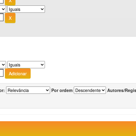
or:
Por ordem
Autores/Regi