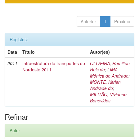
Anterior
1
Próxima
Registos:
Data
Título
Autor(es)
2011
Infraestrutura de transportes do
OLIVEIRA, Hamilton
Nordeste 2011
Reis de
;
LIMA,
Mônica de Andrade
;
MONTE, Kerlen
Andrade do
;
MILITÃO, Vivianne
Benevides
Refinar
Autor