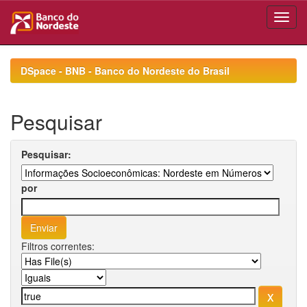
Skip
navigation
DSpace - BNB - Banco do Nordeste do Brasil
Pesquisar
Pesquisar:
por
Filtros correntes: