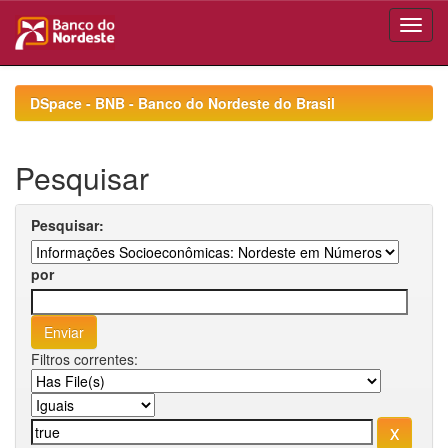
Skip
navigation
DSpace - BNB - Banco do Nordeste do Brasil
Pesquisar
Pesquisar:
por
Filtros correntes: