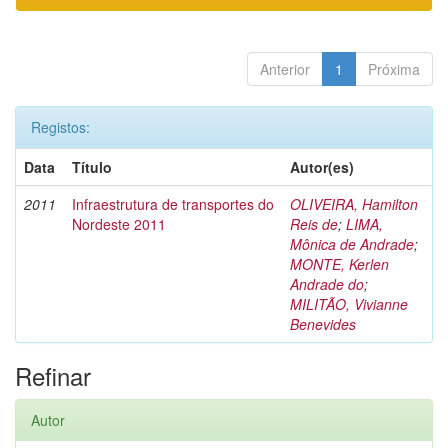
Anterior
1
Próxima
Registos:
Data
Título
Autor(es)
2011
Infraestrutura de transportes do
OLIVEIRA, Hamilton
Nordeste 2011
Reis de
;
LIMA,
Mônica de Andrade
;
MONTE, Kerlen
Andrade do
;
MILITÃO, Vivianne
Benevides
Refinar
Autor