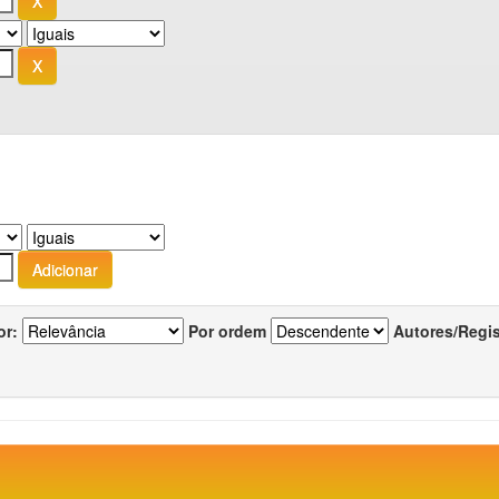
or:
Por ordem
Autores/Regi