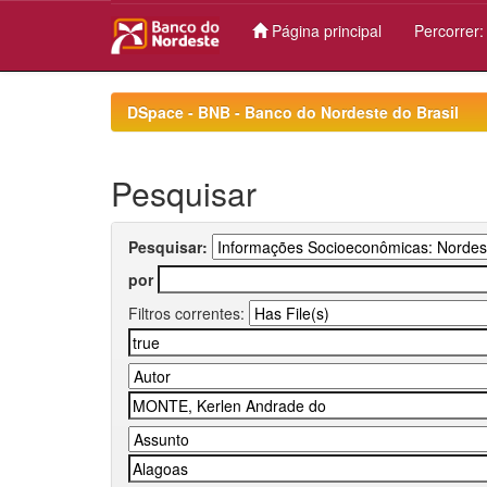
Página principal
Percorrer
Skip
navigation
DSpace - BNB - Banco do Nordeste do Brasil
Pesquisar
Pesquisar:
por
Filtros correntes: