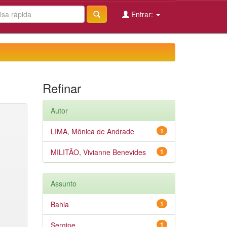
Entrar:
Refinar
Autor
LIMA, Mônica de Andrade
1
MILITÃO, Vivianne Benevides
1
Assunto
Bahia
1
Sergipe
1