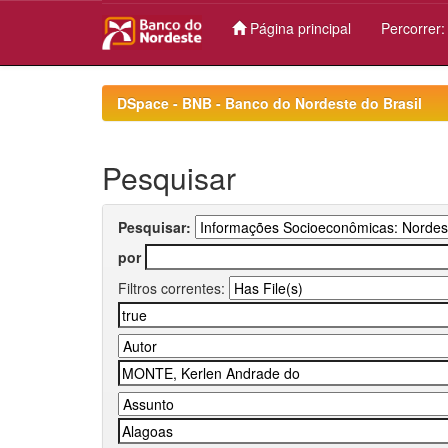
Página principal
Percorrer
Skip
navigation
DSpace - BNB - Banco do Nordeste do Brasil
Pesquisar
Pesquisar:
por
Filtros correntes: