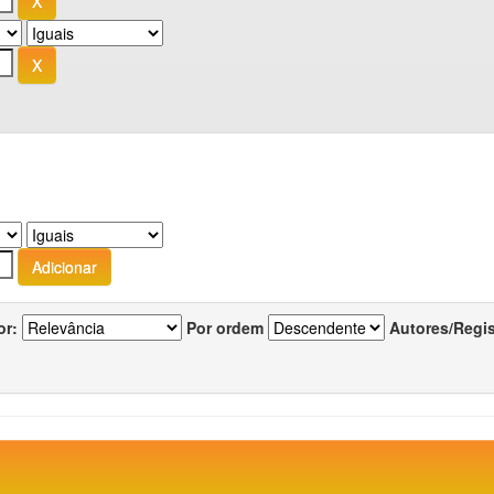
or:
Por ordem
Autores/Regi