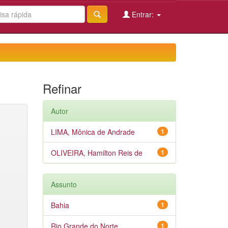
Entrar:
Refinar
Autor
LIMA, Mônica de Andrade
1
OLIVEIRA, Hamilton Reis de
1
Assunto
Bahia
1
Rio Grande do Norte
1