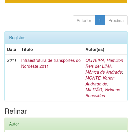
Anterior
1
Próxima
Registos:
Data
Título
Autor(es)
2011
Infraestrutura de transportes do
OLIVEIRA, Hamilton
Nordeste 2011
Reis de
;
LIMA,
Mônica de Andrade
;
MONTE, Kerlen
Andrade do
;
MILITÃO, Vivianne
Benevides
Refinar
Autor