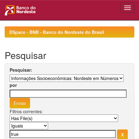
Skip
navigation
DSpace - BNB - Banco do Nordeste do Brasil
Pesquisar
Pesquisar:
por
Filtros correntes: