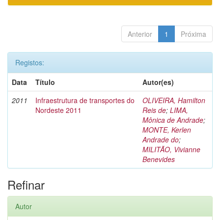
Anterior
1
Próxima
Registos:
Data
Título
Autor(es)
2011
Infraestrutura de transportes do
OLIVEIRA, Hamilton
Nordeste 2011
Reis de
;
LIMA,
Mônica de Andrade
;
MONTE, Kerlen
Andrade do
;
MILITÃO, Vivianne
Benevides
Refinar
Autor